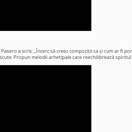
Pasero a scris: „Încerc să creez compoziții ca și cum ar fi po
scute. Propun melodii arhetipale care reechilibrează spiritul