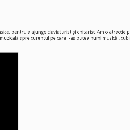
ice, pentru a ajunge claviaturist și chitarist. Am o atracție p
zicală spre curentul pe care l-aș putea numi muzică „cubistă