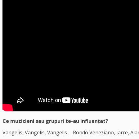
Ce muzicieni sau grupuri te-au influențat?
Vangelis, Vangelis, Vangelis … Rondò Veneziano, Jarre, Alan 