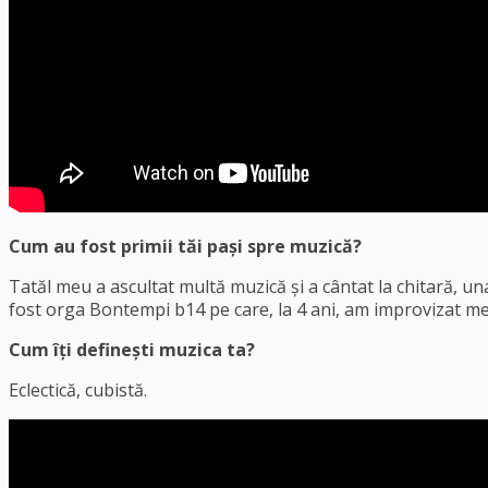
Cum au fost primii tăi pași spre muzică?
Tatăl meu a ascultat multă muzică și a cântat la chitară, u
fost orga Bontempi b14 pe care, la 4 ani, am improvizat me
Cum îți definești muzica ta?
Eclectică, cubistă.