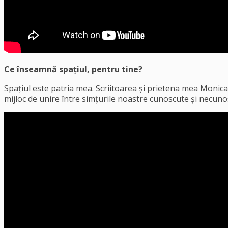
Ce înseamnă spațiul, pentru tine?
Spațiul este patria mea. Scriitoarea și prietena mea Monica 
mijloc de unire între simțurile noastre cunoscute și necuno