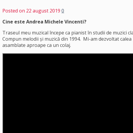
Posted on
22 august 2019
0
Cine este Andrea Michele Vincenti?
Traseul meu muzical începe ca pianist în studii de muzici clas
Compun melodii și muzică din 1994. Mi-am dezvoltat calea mu
asamblate aproape ca un colaj.