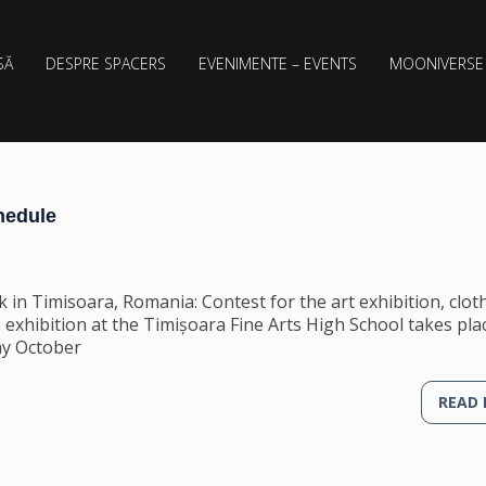
SĂ
DESPRE SPACERS
EVENIMENTE – EVENTS
MOONIVERSE
hedule
n Timisoara, Romania: Contest for the art exhibition, clot
e exhibition at the Timișoara Fine Arts High School takes pla
ay October
READ