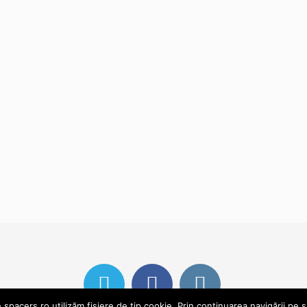
pacers.ro utilizăm fișiere de tip cookie. Prin continuarea navigării pe s