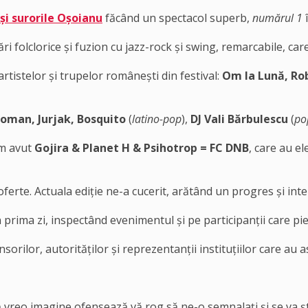
 și surorile Oșoianu
făcând un spectacol superb,
numărul 1
î
ri folclorice și fuzion cu jazz-rock și swing, remarcabile, ca
rtistelor și trupelor românești din festival:
Om la Lună, Ro
oman, Jurjak, Bosquito
(
latino-pop
),
DJ Vali Bărbulescu
(
po
 am avut
Gojira & Planet H & Psihotrop = FC DNB
, care au e
ferte. Actuala ediție ne-a cucerit, arătând un progres și inte
in prima zi, inspectând evenimentul și pe participanții care p
nsorilor, autorităților și reprezentanții instituțiilor care a
că vreo imagine ofensează vă rog să ne-o semnalați și se va ș