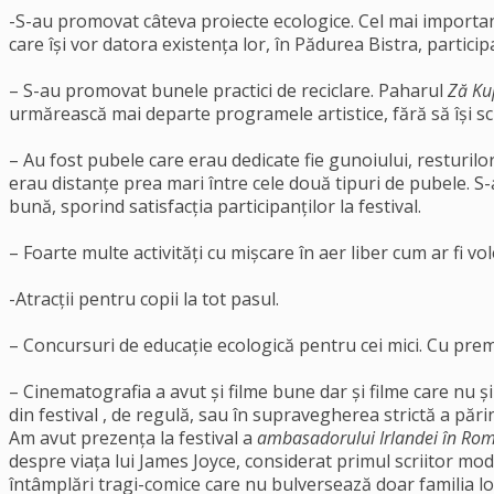
-S-au promovat câteva proiecte ecologice. Cel mai important:
care își vor datora existența lor, în Pădurea Bistra, partici
– S-au promovat bunele practici de reciclare. Paharul
Ză Ku
urmărească mai departe programele artistice, fără să își sc
– Au fost pubele care erau dedicate fie gunoiului, resturilor
erau distanțe prea mari între cele două tipuri de pubele. S-a
bună, sporind satisfacția participanților la festival.
– Foarte multe activități cu mișcare în aer liber cum ar fi vole
-Atracții pentru copii la tot pasul.
– Concursuri de educație ecologică pentru cei mici. Cu premi
– Cinematografia a avut și filme bune dar și filme care nu și-
din festival , de regulă, sau în supravegherea strictă a părin
Am avut prezența la festival a
ambasadorului Irlandei în Ro
despre viața lui James Joyce, considerat primul scriitor mod
întâmplări tragi-comice care nu bulversează doar familia lor, 