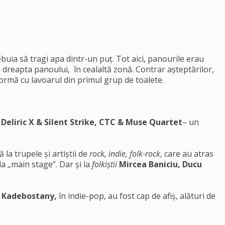
uia să tragi apa dintr-un puț. Tot aici, panourile erau
 dreapta panoului, în cealaltă zonă. Contrar așteptărilor,
ormă cu lavoarul din primul grup de toalete.
Deliric X & Silent Strike, CTC & Muse Quartet
– un
la trupele și artiștii de
rock, indie, folk-rock
, care au atras
a „main stage”. Dar și la
folkiștii
Mircea Baniciu, Ducu
i
Kadebostany,
în indie-pop, au fost cap de afiș, alături de