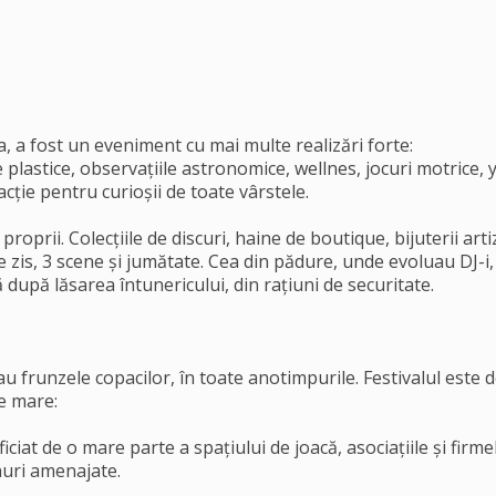
a, a fost un eveniment cu mai multe realizări forte:
 plastice, observațiile astronomice, wellnes, jocuri motrice, 
racție pentru curioșii de toate vârstele.
roprii. Colecțiile de discuri, haine de boutique, bijuterii arti
ne zis, 3 scene și jumătate. Cea din pădure, unde evoluau DJ-
ă după lăsarea întunericului, din rațiuni de securitate.
iau frunzele copacilor, în toate anotimpurile. Festivalul este 
de mare:
ficiat de o mare parte a spațiului de joacă, asociațiile și fir
enuri amenajate.