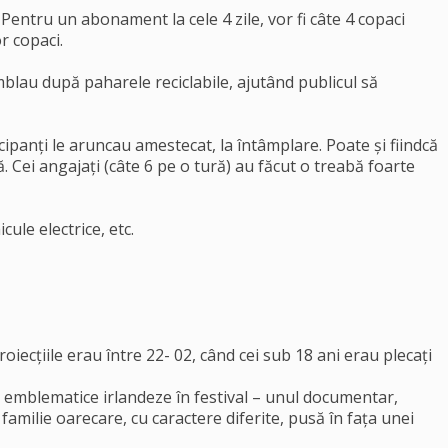
Pentru un abonament la cele 4 zile, vor fi câte 4 copaci
r copaci.
umblau după paharele reciclabile, ajutând publicul să
icipanți le aruncau amestecat, la întâmplare. Poate și fiindcă
. Cei angajați (câte 6 pe o tură) au făcut o treabă foarte
cule electrice, etc.
roiecțiile erau între 22- 02, când cei sub 18 ani erau plecați
 emblematice irlandeze în festival – unul documentar,
amilie oarecare, cu caractere diferite, pusă în fața unei