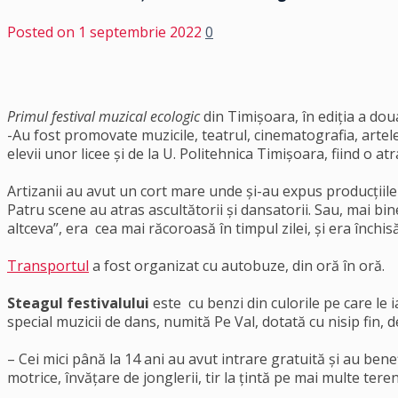
Posted on
1 septembrie 2022
0
Primul festival muzical ecologic
din Timișoara, în ediția a dou
-Au fost promovate muzicile, teatrul, cinematografia, artele
elevii unor licee și de la U. Politehnica Timișoara, fiind o at
Artizanii au avut un cort mare unde și-au expus producțiile p
Patru scene au atras ascultătorii și dansatorii. Sau, mai bi
altceva”, era cea mai răcoroasă în timpul zilei, și era închis
Transportul
a fost organizat cu autobuze, din oră în oră.
Steagul festivalului
este cu benzi din culorile pe care le 
special muzicii de dans, numită Pe Val, dotată cu nisip fin, 
– Cei mici până la 14 ani au avut intrare gratuită și au bene
motrice, învățare de jonglerii, tir la țintă pe mai multe ter