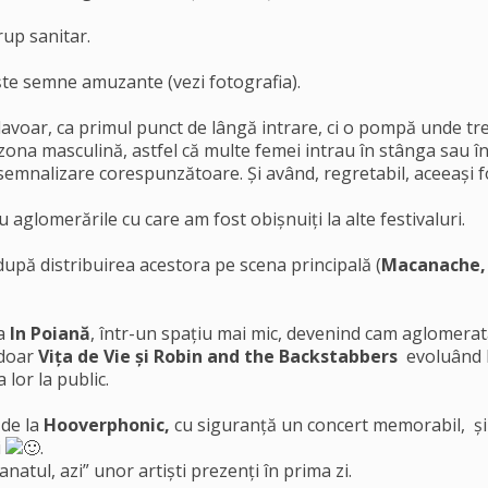
rup sanitar.
niște semne amuzante (vezi fotografia).
avoar, ca primul punct de lângă intrare, ci o pompă unde treb
ona masculină, astfel că multe femei intrau în stânga sau în
semnalizare corespunzătoare. Și având, regretabil, aceeași f
 aglomerările cu care am fost obișnuiți la alte festivaluri.
după distribuirea acestora pe scena principală (
Macanache, 
na
In Poiană
, într-un spațiu mai mic, devenind cam aglomerată 
 doar
Vița de Vie și Robin and the Backstabbers
evoluând l
 lor la public.
 de la
Hooverphonic,
cu siguranță un concert memorabil, ș
i
.
Banatul, azi” unor artiști prezenți în prima zi.