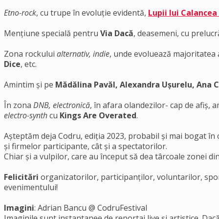
Etno-rock
, cu trupe în evoluție evidentă,
Lupii lui Calancea
Mențiune specială pentru
Via Dacă
, deasemeni, cu prelucră
Zona rockului
alternativ, indie
, unde evoluează majoritatea a
Dice
, etc.
Amintim și pe
Mădălina Pavăl, Alexandra Ușurelu, Ana C
În zona
DNB, electronică
, în afara olandezilor- cap de afiș,
electro-synth
cu
Kings Are Overated
.
Așteptăm deja Codru, ediția 2023, probabil și mai bogat în o
și firmelor participante, cât și a spectatorilor.
Chiar și a vulpilor, care au început să dea târcoale zonei d
Felicitări
organizatorilor, participanților, voluntarilor, spo
evenimentului!
Imagini
: Adrian Bancu @ CodruFestival
Imaginile sunt instantanee de reportaj live și artistice. Da