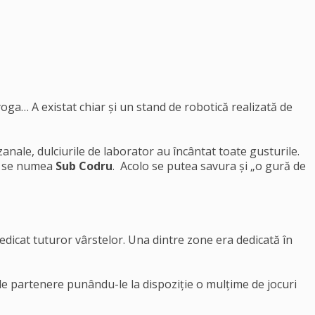
yoga… A existat chiar și un stand de robotică realizată de
zanale, dulciurile de laborator au încântat toate gusturile.
i, se numea
Sub Codru
. Acolo se putea savura și „o gură de
dedicat tuturor vârstelor. Una dintre zone era dedicată în
mele partenere punându-le la dispoziție o mulțime de jocuri