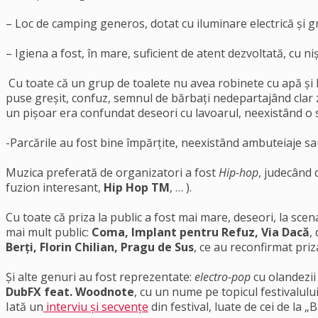
– Loc de camping generos, dotat cu iluminare electrică și g
– Igiena a fost, în mare, suficient de atent dezvoltată, cu 
Cu toate că un grup de toalete nu avea robinete cu apă și l
puse greșit, confuz, semnul de bărbați nedepartajând clar z
un pișoar era confundat deseori cu lavoarul, neexistând o 
-Parcările au fost bine împărțite, neexistând ambuteiaje sau
Muzica preferată de organizatori a fost
Hip-hop
, judecând 
fuzion interesant,
Hip Hop TM
, … ).
Cu toate că priza la public a fost mai mare, deseori, la sce
mai mult public:
Coma, Implant pentru Refuz, Via Dacă
,
Berți, Florin Chilian, Pragu de Sus
, ce au reconfirmat priza
Și alte genuri au fost reprezentate:
electro-pop
cu olandezii
DubFX feat. Woodnote
, cu un nume pe topicul festivalulu
Iată un
interviu și secvențe
din festival, luate de cei de la „