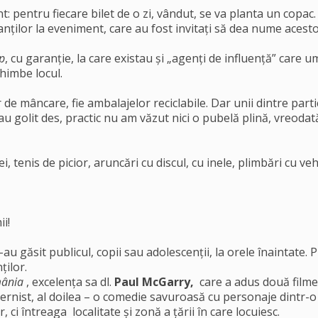
 pentru fiecare bilet de o zi, vândut, se va planta un copac. 
panților la eveniment, care au fost invitați să dea nume acesto
p
, cu garanție, la care existau și „agenți de influență” care 
himbe locul.
 de mâncare, fie ambalajelor reciclabile. Dar unii dintre part
u golit des, practic nu am văzut nici o pubelă plină, vreodată
i, tenis de picior, aruncări cu discul, cu inele, plimbări cu vehi
i!
au găsit publicul, copii sau adolescenții, la orele înaintate. P
ților.
mânia
, excelența sa dl.
Paul McGarry,
care a adus două filme
ernist, al doilea – o comedie savuroasă cu personaje dintr-o f
ci întreaga localitate și zonă a țării în care locuiesc.