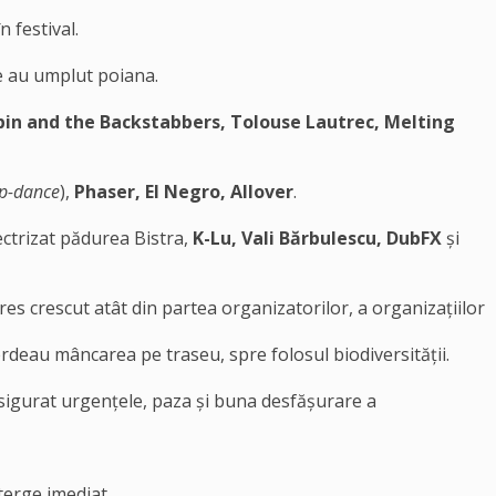
n festival.
re au umplut poiana.
bin and the Backstabbers, Tolouse Lautrec, Melting
p-dance
),
Phaser, El Negro, Allover
.
lectrizat pădurea Bistra,
K-Lu, Vali Bărbulescu, DubFX
și
res crescut atât din partea organizatorilor, a organizațiilor
ierdeau mâncarea pe traseu, spre folosul biodiversității.
u asigurat urgențele, paza și buna desfășurare a
terge imediat.