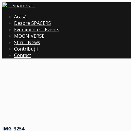
Acasă
Despre SPACERS
Evenimente – Events
MOONIVERSE
Știri – News
Contribuții
Contact
IMG_3254