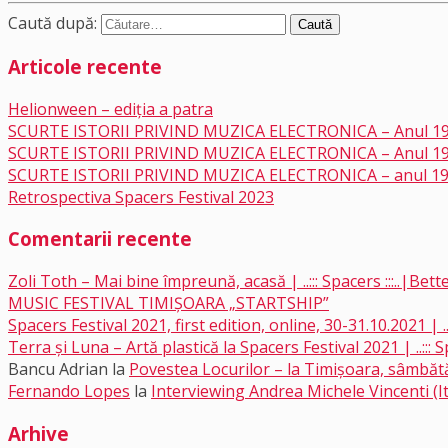
Caută după:
Articole recente
Helionween – ediția a patra
SCURTE ISTORII PRIVIND MUZICA ELECTRONICA – Anul 1
SCURTE ISTORII PRIVIND MUZICA ELECTRONICA – Anul 1
SCURTE ISTORII PRIVIND MUZICA ELECTRONICA – anul 1
Retrospectiva Spacers Festival 2023
Comentarii recente
Zoli Toth – Mai bine împreună, acasă | ..::: Spacers :::..|B
MUSIC FESTIVAL TIMIȘOARA „STARTSHIP”
Spacers Festival 2021, first edition, online, 30-31.10.2021 | ..::
Terra și Luna – Artă plastică la Spacers Festival 2021 | ..::: Spa
Bancu Adrian
la
Povestea Locurilor – la Timișoara, sâmbătă
Fernando Lopes
la
Interviewing Andrea Michele Vincenti (It
Arhive