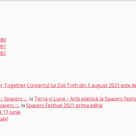
980
981
982
etter Together Concertul lui Zoli Toth din 3 august 2021 este
: Spacers :::..
la
Terra și Luna – Artă plastică la Spacers Festi
cers :::..
la
Spacers Festival 2021 prima ediție
 17 iunie
aly)