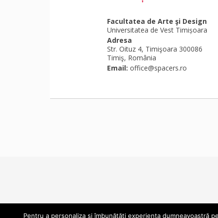
Facultatea de Arte şi Design
Universitatea de Vest Timișoara
Adresa
Str. Oituz 4, Timişoara 300086
Timiş, România
Email:
office@spacers.ro
Pentru a personaliza și îmbunătăți experiența dumneavoastră pe s