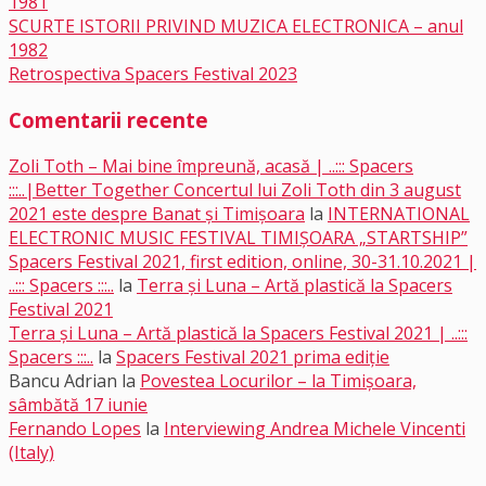
1981
SCURTE ISTORII PRIVIND MUZICA ELECTRONICA – anul
1982
Retrospectiva Spacers Festival 2023
Comentarii recente
Zoli Toth – Mai bine împreună, acasă | ..::: Spacers
:::..|Better Together Concertul lui Zoli Toth din 3 august
2021 este despre Banat și Timișoara
la
INTERNATIONAL
ELECTRONIC MUSIC FESTIVAL TIMIȘOARA „STARTSHIP”
Spacers Festival 2021, first edition, online, 30-31.10.2021 |
..::: Spacers :::..
la
Terra și Luna – Artă plastică la Spacers
Festival 2021
Terra și Luna – Artă plastică la Spacers Festival 2021 | ..:::
Spacers :::..
la
Spacers Festival 2021 prima ediție
Bancu Adrian
la
Povestea Locurilor – la Timișoara,
sâmbătă 17 iunie
Fernando Lopes
la
Interviewing Andrea Michele Vincenti
(Italy)