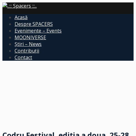
Acasă
Despre SPACERS
Evenimente – Events
MOONIVERSE
Știri – News
Contribuții
Contact
Codru Festival, ediția a doua, 25-28