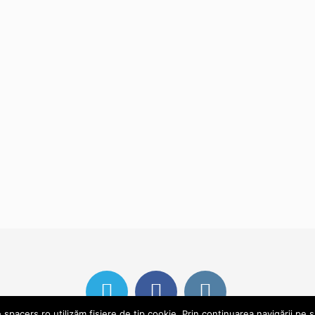
pacers.ro utilizăm fișiere de tip cookie. Prin continuarea navigării pe s