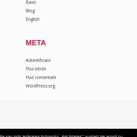
Basic
Blog
English
META
Autentificare
Flux intrări
Flux comentarii
WordPress.org
ite sau prin apăsarea butonului „Am înțeles”, sunteți de acord cu