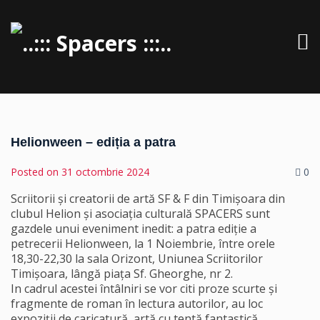
Helionween – ediția a patra
Posted on
31 octombrie 2024
0
Scriitorii și creatorii de artă SF & F din Timișoara din
clubul Helion și asociația culturală SPACERS sunt
gazdele unui eveniment inedit:
a patra ediție a
petrecerii
Helionween,
la 1 Noiembrie, între orele
18,30-22,30 la sala Orizont, Uniunea Scriitorilor
Timișoara, lângă piața Sf. Gheorghe, nr 2.
In cadrul acestei întâlniri se vor citi proze scurte și
fragmente de roman în lectura autorilor, au loc
expoziții de caricatură, artă cu tentă fantastică,