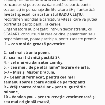
concursuri și petrecerea dansantă cu participanții
costumați în personaje din literatura SF și fantastică.
Invitat special: caricaturistul RADU CLEȚIU
,
recordmen mondial la caricatură viteză, care va putea
portretiza participanții, la cerere.
Organizatorii au pregătit, într-un decor straniu, cu
SCÂÂÂRȚ, concursuri la care oricine, pământean sau
nepământean, poate participa, pentru aceste premii:
– cea mai de groază povestire
2. -cel mai straniu poem,
3.- cea mai trăznită pastilă SF,
4. – cel mai viu dansator zomby,
5. – cea mai ,,de pe altă lume” lucrare de artă,
6-7 – Miss și Mister Dracula,
8 – Ceaunul fermecat, pentru cea mai
tămăduitoare licoare adusă de participanți
9 – Vrăjitoarea cămărilor – pentru gustările
minune,
10 – Voodoo you – pentru creație vestimentară și
cea mai originală mască,