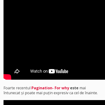
Foarte recentul
Pagination- For why
este
mai
întunecat și poate mai puțin expresiv ca cel de înainte.