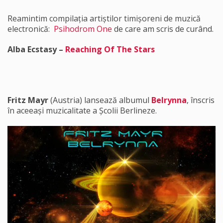
Reamintim compilația artiștilor timișoreni de muzică
electronică:
Psihodrom One
de care am scris de curând.
Alba Ecstasy –
Reaching Of The Stars
Fritz Mayr
(Austria) lansează albumul
Belrynna
, înscris
în aceeași muzicalitate a Școlii Berlineze.