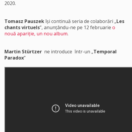
2020.
Tomasz Pauszek
își continuă seria de colaborări „
Les
chants virtuels
”, anunțându-ne pe 12 februarie
o
nouă apariție, un nou album
.
Martin Stürtzer
ne introduce într-un „
Temporal
Paradox
”