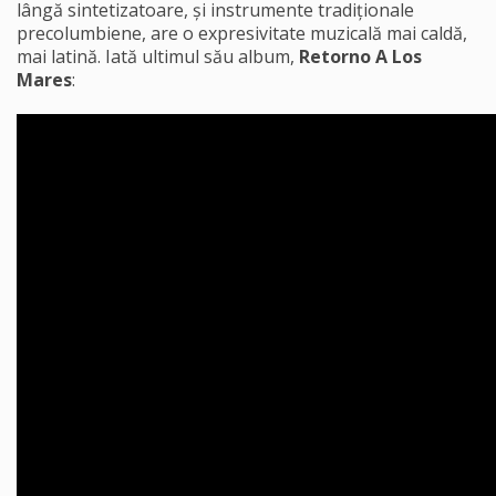
lângă sintetizatoare, și instrumente tradiționale
precolumbiene, are o expresivitate muzicală mai caldă,
mai latină. Iată ultimul său album,
Retorno A Los
Mares
: