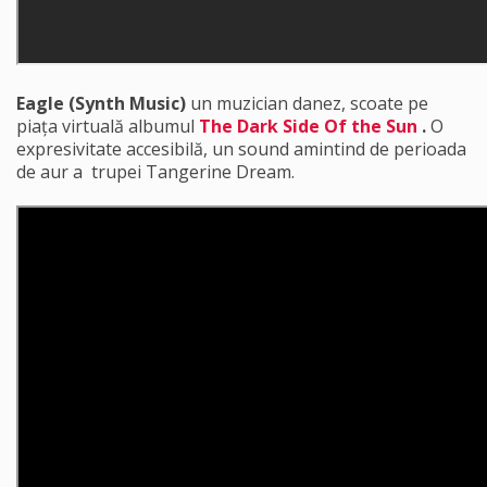
Eagle (Synth Music)
un muzician danez, scoate pe
piața virtuală albumul
The Dark Side Of the Sun
.
O
expresivitate accesibilă, un sound amintind de perioada
de aur a trupei Tangerine Dream.