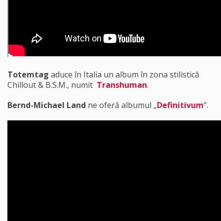
Totemtag
aduce în Italia un album în zona stilistică
Chillout & B.S.M., numit
Transhuman
.
Bernd-Michael Land
ne oferă albumul „
Definitivum
”.