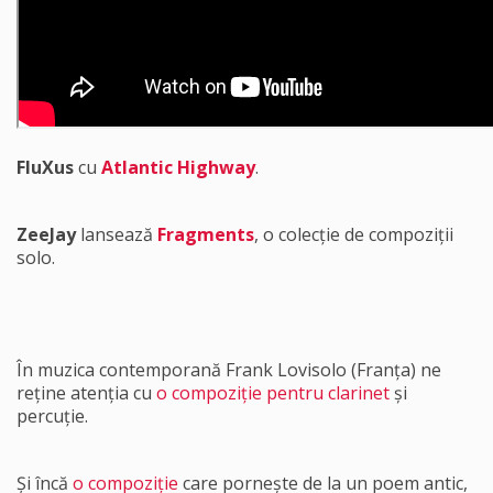
FluXus
cu
Atlantic Highway
.
ZeeJay
lansează
Fragments
, o colecție de compoziții
solo.
În muzica contemporană Frank Lovisolo (Franța) ne
reține atenția cu
o compoziție pentru clarinet
și
percuție.
Și încă
o compoziție
care pornește de la un poem antic,