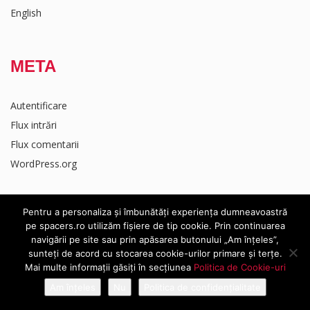
English
META
Autentificare
Flux intrări
Flux comentarii
WordPress.org
Pentru a personaliza și îmbunătăți experiența dumneavoastră
pe spacers.ro utilizăm fișiere de tip cookie. Prin continuarea
navigării pe site sau prin apăsarea butonului „Am înțeles”,
sunteți de acord cu stocarea cookie-urilor primare și terțe.
Mai multe informații găsiți în secțiunea
Politica de Cookie-uri
Am înțeles
Nu
Politica de confidențialitate
@ 2019 Spacers.ro. Toate drepturile rezervate.