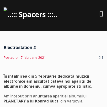
Electrostation 2
Posted on
7 februarie 2021
1
În întâlnirea din 5 februarie dedicată muzicii
electronice am ascultat câteva noi apariții de
albume în domeniu, cumva apropiate stilistic.
Am început prin anunțarea apariției albumului
PLANETARY
a lui
Konrad Kucz
, din Varșovia.