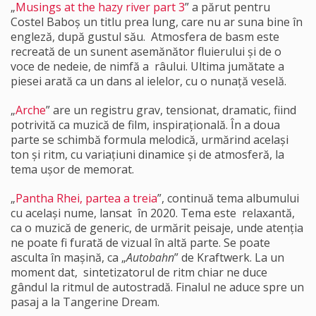
„
Musings at the hazy river part 3
” a părut pentru
Costel Baboș un titlu prea lung, care nu ar suna bine în
engleză, după gustul său. Atmosfera de basm este
recreată de un sunent asemănător fluierului și de o
voce de nedeie, de nimfă a râului. Ultima jumătate a
piesei arată ca un dans al ielelor, cu o nunață veselă.
„
Arche
” are un registru grav, tensionat, dramatic, fiind
potrivită ca muzică de film, inspirațională. În a doua
parte se schimbă formula melodică, urmărind același
ton și ritm, cu variațiuni dinamice și de atmosferă, la
tema ușor de memorat.
„
Pantha Rhei, partea a treia
”, continuă tema albumului
cu același nume, lansat în 2020. Tema este relaxantă,
ca o muzică de generic, de urmărit peisaje, unde atenția
ne poate fi furată de vizual în altă parte. Se poate
asculta în mașină, ca „
Autobahn
” de Kraftwerk. La un
moment dat, sintetizatorul de ritm chiar ne duce
gândul la ritmul de autostradă. Finalul ne aduce spre un
pasaj a la Tangerine Dream.