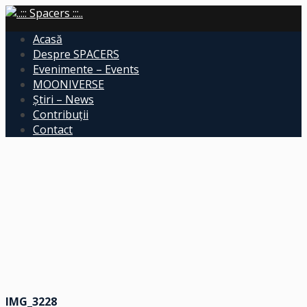
Acasă
Despre SPACERS
Evenimente – Events
MOONIVERSE
Știri – News
Contribuții
Contact
IMG_3228