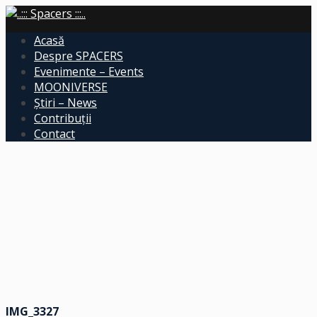
Acasă
Despre SPACERS
Evenimente – Events
MOONIVERSE
Știri – News
Contribuții
Contact
IMG_3327