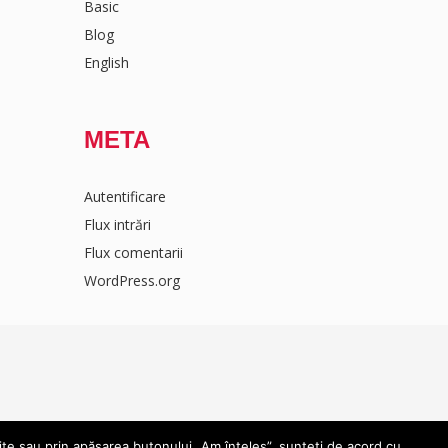
Basic
Blog
English
META
Autentificare
Flux intrări
Flux comentarii
WordPress.org
ite sau prin apăsarea butonului „Am înțeles”, sunteți de acord cu