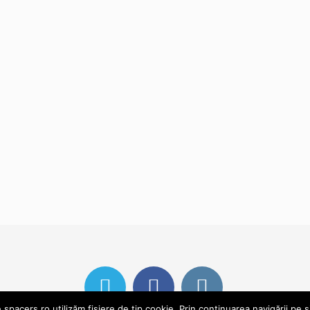
pacers.ro utilizăm fișiere de tip cookie. Prin continuarea navigării pe s