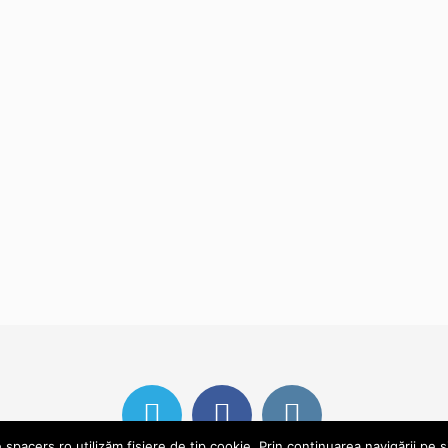
pacers.ro utilizăm fișiere de tip cookie. Prin continuarea navigării pe s