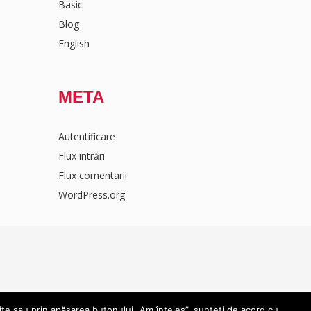
Basic
Blog
English
META
Autentificare
Flux intrări
Flux comentarii
WordPress.org
ite sau prin apăsarea butonului „Am înțeles”, sunteți de acord cu