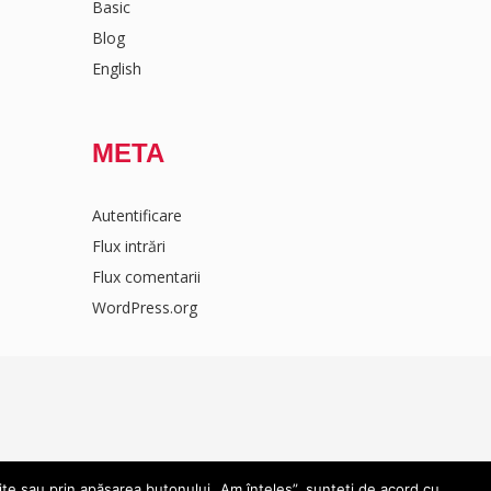
Basic
Blog
English
META
Autentificare
Flux intrări
Flux comentarii
WordPress.org
ite sau prin apăsarea butonului „Am înțeles”, sunteți de acord cu