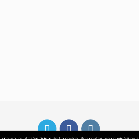
pacers.ro utilizăm fișiere de tip cookie. Prin continuarea navigării pe s